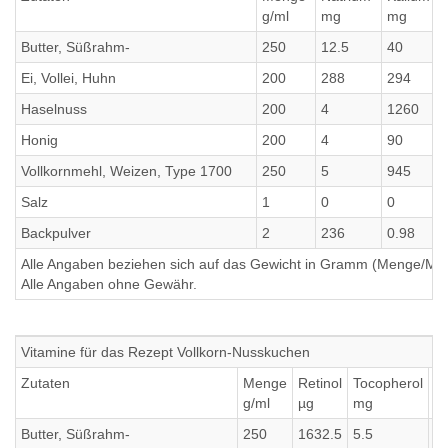
g/ml
mg
mg
Butter, Süßrahm-
250
12.5
40
Ei, Vollei, Huhn
200
288
294
Haselnuss
200
4
1260
Honig
200
4
90
Vollkornmehl, Weizen, Type 1700
250
5
945
Salz
1
0
0
Backpulver
2
236
0.98
Alle Angaben beziehen sich auf das Gewicht in Gramm (Menge/Millili
Alle Angaben ohne Gewähr.
Vitamine für das Rezept Vollkorn-Nusskuchen
Zutaten
Menge
Retinol
Tocopherol
T
g/ml
µg
mg
m
Butter, Süßrahm-
250
1632.5
5.5
0