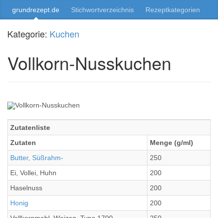
grundrezept.de
Stichwortverzeichnis
Rezeptkategorien
Kategorie:
Kuchen
Vollkorn-Nusskuchen
Zutatenliste
Zutaten
Menge (g/ml)
Butter, Süßrahm-
250
Ei, Vollei, Huhn
200
Haselnuss
200
Honig
200