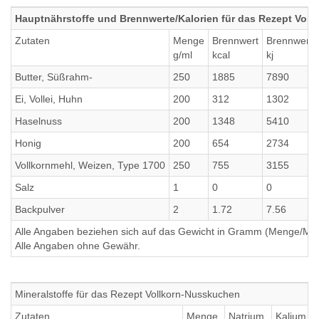
Hauptnährstoffe und Brennwerte/Kalorien für das Rezept Vol
Zutaten
Menge
Brennwert
Brennwert
g/ml
kcal
kj
Butter, Süßrahm-
250
1885
7890
Ei, Vollei, Huhn
200
312
1302
Haselnuss
200
1348
5410
Honig
200
654
2734
Vollkornmehl, Weizen, Type 1700
250
755
3155
Salz
1
0
0
Backpulver
2
1.72
7.56
Alle Angaben beziehen sich auf das Gewicht in Gramm (Menge/Millili
Alle Angaben ohne Gewähr.
Mineralstoffe für das Rezept Vollkorn-Nusskuchen
Zutaten
Menge
Natrium
Kalium