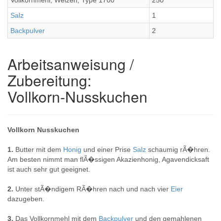
Vollkornmehl, Weizen, Type 1700
250
Salz
1
Backpulver
2
Arbeitsanweisung /
Zubereitung:
Vollkorn-Nusskuchen
Vollkorn Nusskuchen
1.
Butter mit dem
Honig
und einer Prise
Salz
schaumig rÃ�hren.
Am besten nimmt man flÃ�ssigen Akazienhonig, Agavendicksaft
ist auch sehr gut geeignet.
2.
Unter stÃ�ndigem RÃ�hren nach und nach vier
Eier
dazugeben.
3.
Das Vollkornmehl mit dem
Backpulver
und den gemahlenen