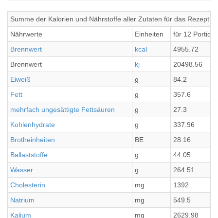
Summe der Kalorien und Nährstoffe aller Zutaten für das Rezept V
Nährwerte
Einheiten
für 12 Portion
Brennwert
kcal
4955.72
Brennwert
kj
20498.56
Eiweiß
g
84.2
Fett
g
357.6
mehrfach ungesättigte Fettsäuren
g
27.3
Kohlenhydrate
g
337.96
Brotheinheiten
BE
28.16
Ballaststoffe
g
44.05
Wasser
g
264.51
Cholesterin
mg
1392
Natrium
mg
549.5
Kalium
mg
2629.98