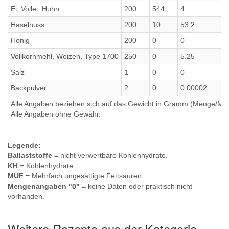
Ei, Vollei, Huhn
200
544
4
0.
Haselnuss
200
10
53.2
0.
Honig
200
0
0
0.
Vollkornmehl, Weizen, Type 1700
250
0
5.25
1
Salz
1
0
0
0
Backpulver
2
0
0.00002
0
Alle Angaben beziehen sich auf das Gewicht in Gramm (Menge/Millili
Alle Angaben ohne Gewähr.
Legende:
Ballaststoffe
= nicht verwertbare Kohlenhydrate.
KH
= Kohlenhydrate.
MUF
= Mehrfach ungesättigte Fettsäuren.
Mengenangaben "0"
= keine Daten oder praktisch nicht
vorhanden.
Weitere Rezepte aus der Kategorie