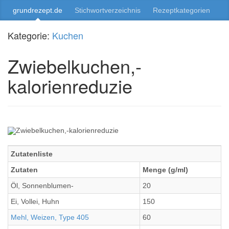
grundrezept.de
Stichwortverzeichnis
Rezeptkategorien
Kategorie:
Kuchen
Zwiebelkuchen,-
kalorienreduzie
Zutatenliste
Zutaten
Menge (g/ml)
Öl, Sonnenblumen-
20
Ei, Vollei, Huhn
150
Mehl, Weizen, Type 405
60