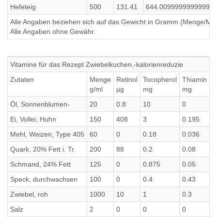
Hefeteig
500
131.41
644.0099999999999
Alle Angaben beziehen sich auf das Gewicht in Gramm (Menge/Millili
Alle Angaben ohne Gewähr.
Vitamine für das Rezept Zwiebelkuchen,-kalorienreduzie
Zutaten
Menge
Retinol
Tocopherol
Thiamin
R
g/ml
µg
mg
mg
m
Öl, Sonnenblumen-
20
0.8
10
0
0
Ei, Vollei, Huhn
150
408
3
0.195
0
Mehl, Weizen, Type 405
60
0
0.18
0.036
0
Quark, 20% Fett i. Tr.
200
88
0.2
0.08
0
Schmand, 24% Fett
125
0
0.875
0.05
0
Speck, durchwachsen
100
0
0.4
0.43
0
Zwiebel, roh
1000
10
1
0.3
0
Salz
2
0
0
0
0