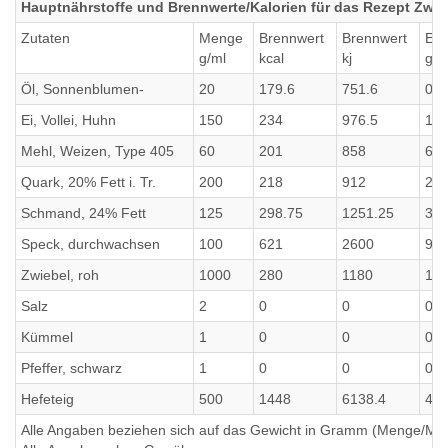
Hauptnährstoffe und Brennwerte/Kalorien für das Rezept Zwie
Zutaten
Menge
Brennwert
Brennwert
Eiw
g/ml
kcal
kj
g
Öl, Sonnenblumen-
20
179.6
751.6
0
Ei, Vollei, Huhn
150
234
976.5
19.
Mehl, Weizen, Type 405
60
201
858
6.3
Quark, 20% Fett i. Tr.
200
218
912
25
Schmand, 24% Fett
125
298.75
1251.25
3.2
Speck, durchwachsen
100
621
2600
9.1
Zwiebel, roh
1000
280
1180
13
Salz
2
0
0
0
Kümmel
1
0
0
0
Pfeffer, schwarz
1
0
0
0
Hefeteig
500
1448
6138.4
43.
Alle Angaben beziehen sich auf das Gewicht in Gramm (Menge/Millili