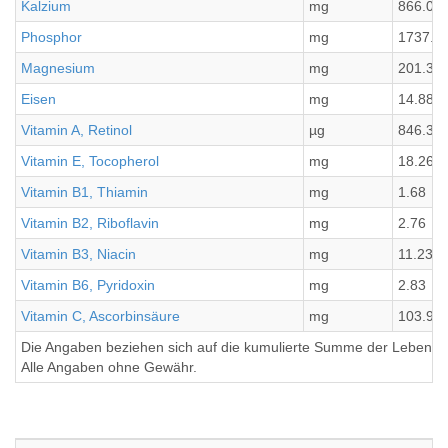
Kalzium
mg
866.07
Phosphor
mg
1737.8
Magnesium
mg
201.34
Eisen
mg
14.88
Vitamin A, Retinol
µg
846.35
Vitamin E, Tocopherol
mg
18.26
Vitamin B1, Thiamin
mg
1.68
Vitamin B2, Riboflavin
mg
2.76
Vitamin B3, Niacin
mg
11.23
Vitamin B6, Pyridoxin
mg
2.83
Vitamin C, Ascorbinsäure
mg
103.96
Die Angaben beziehen sich auf die kumulierte Summe der Lebensmi
Alle Angaben ohne Gewähr.