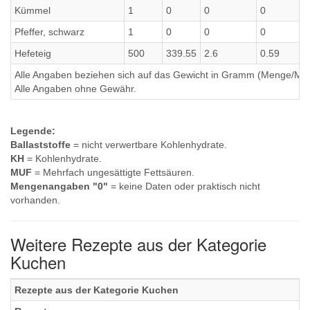
Kümmel
1
0
0
0
0
Pfeffer, schwarz
1
0
0
0
0
Hefeteig
500
339.55
2.6
0.59
0
Alle Angaben beziehen sich auf das Gewicht in Gramm (Menge/Millili
Alle Angaben ohne Gewähr.
Legende:
Ballaststoffe
= nicht verwertbare Kohlenhydrate.
KH
= Kohlenhydrate.
MUF
= Mehrfach ungesättigte Fettsäuren.
Mengenangaben "0"
= keine Daten oder praktisch nicht
vorhanden.
Weitere Rezepte aus der Kategorie
Kuchen
Rezepte aus der Kategorie Kuchen