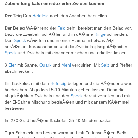
Zubereitung kalorienreduzierter Zwiebelkuchen
Der Teig
Den
Hefeteig
nach den Angaben herstellen.
Der Belag
WÃ�hrend der
Teig
geht, bereitet man den Belag vor.
Dazu die Zwiebeln schÃ�len und in dÃ�nne
Ringe
schneiden.
Den
Speck
wÃ�rfeln und in einer Pfanne mit etwas Ã�l
anrÃ�sten, herausnehmen und die Zwiebeln glasig dÃ�nsten.
Speck
und Zwiebeln mit einander mischen und erkalten lassen.
3
Eier
mit Sahne,
Quark
und
Mehl
verquirlen. Mit
Salz
und Pfeffer
abschmecken.
Ein Backblech mit dem
Hefeteig
belegen und die RÃ�nder etwas
hochziehen. Abgedeckt 5-10 Minuten gehen lassen. Dann die
abgekÃ�hlten Zwiebeln und den
Speck
darauf verteilen und mit
der Ei-Sahne Mischung begieÃ�en und mit ganzem KÃ�mmel
bestreuen.
Im 220 Grad heiÃ�en Backofen 35-40 Minuten backen.
Tipp
Schmeckt am besten warm und mit FederweiÃ�er. Bleibt