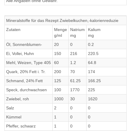
Alle Angaben ohne Gewähr.
Mineralstoffe für das Rezept Zwiebelkuchen,-kalorienreduzie
Zutaten
Menge
Natrium
Kalium
g/ml
mg
mg
Öl, Sonnenblumen-
20
0
0.2
Ei, Vollei, Huhn
150
216
220.5
Mehl, Weizen, Type 405
60
1.2
64.8
Quark, 20% Fett i. Tr.
200
70
174
Schmand, 24% Fett
125
61.25
166.25
Speck, durchwachsen
100
1770
225
Zwiebel, roh
1000
30
1620
Salz
2
0
0
Kümmel
1
0
0
Pfeffer, schwarz
1
0
0