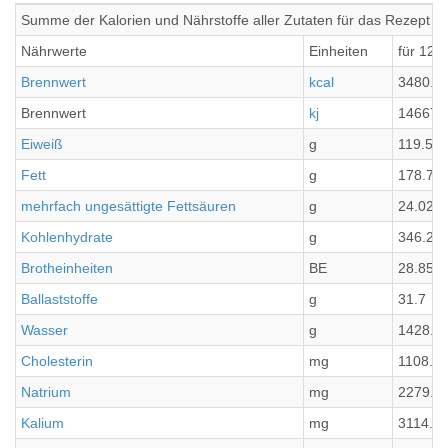
Summe der Kalorien und Nährstoffe aller Zutaten für das Rezept Z
Nährwerte
Einheiten
für 12 
Brennwert
kcal
3480.3
Brennwert
kj
14667.
Eiweiß
g
119.51
Fett
g
178.76
mehrfach ungesättigte Fettsäuren
g
24.02
Kohlenhydrate
g
346.2
Brotheinheiten
BE
28.85
Ballaststoffe
g
31.7
Wasser
g
1428.9
Cholesterin
mg
1108.2
Natrium
mg
2279.8
Kalium
mg
3114.7