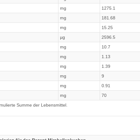
mg
1275.1
mg
181.68
mg
15.25
µg
2596.5
mg
10.7
mg
1.13
mg
1.39
mg
9
mg
0.91
mg
70
umulierte Summe der Lebensmittel.