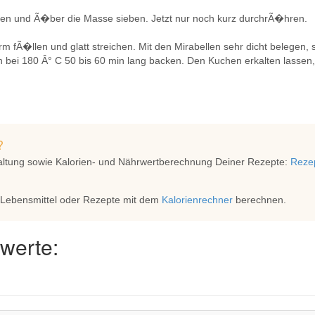
en und Ã�ber die Masse sieben. Jetzt nur noch kurz durchrÃ�hren.
orm fÃ�llen und glatt streichen. Mit den Mirabellen sehr dicht belege
n bei 180 Â° C 50 bis 60 min lang backen. Den Kuchen erkalten lasse
?
altung sowie Kalorien- und Nährwertberechnung Deiner Rezepte:
Rezep
 Lebensmittel oder Rezepte mit dem
Kalorienrechner
berechnen.
werte: