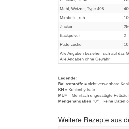
Mehl, Weizen, Type 405
40
Mirabelle, roh
10
Zucker
25
Backpulver
2
Puderzucker
10
Alle Angaben beziehen sich auf das Ge
Alle Angaben ohne Gewähr.
Legende:
Ballaststoffe
= nicht verwertbare Koh
KH
= Kohlenhydrate.
MUF
= Mehrfach ungesättigte Fettsäur
Mengenangaben "0"
= keine Daten o
Weitere Rezepte aus d