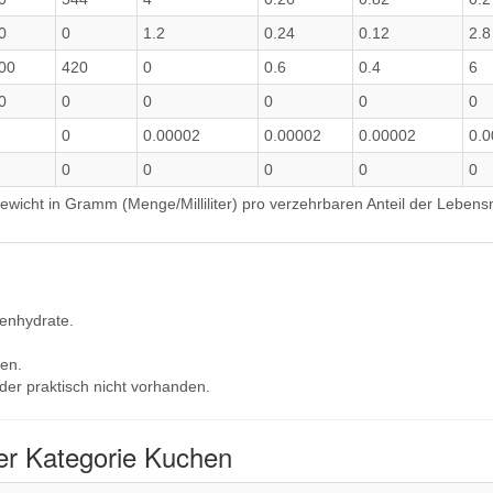
0
0
1.2
0.24
0.12
2.8
00
420
0
0.6
0.4
6
0
0
0
0
0
0
0
0.00002
0.00002
0.00002
0.
0
0
0
0
0
wicht in Gramm (Menge/Milliliter) pro verzehrbaren Anteil der Lebensm
lenhydrate.
en.
der praktisch nicht vorhanden.
er Kategorie Kuchen