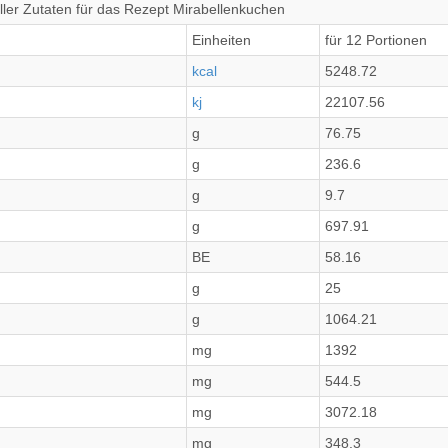
ler Zutaten für das Rezept Mirabellenkuchen
Einheiten
für 12 Portionen
kcal
5248.72
kj
22107.56
g
76.75
g
236.6
g
9.7
g
697.91
BE
58.16
g
25
g
1064.21
mg
1392
mg
544.5
mg
3072.18
mg
348.3