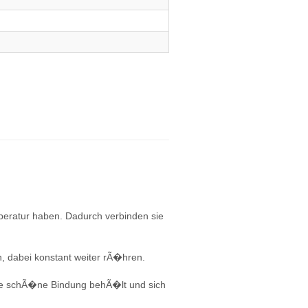
mperatur haben. Dadurch verbinden sie
n, dabei konstant weiter rÃ�hren.
e schÃ�ne Bindung behÃ�lt und sich