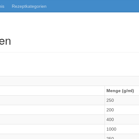
nis
Rezeptkategorien
hen
Menge (g/ml)
250
200
400
1000
250