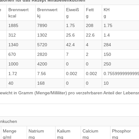
lorien für das Rezept Mirabellenkuchen
e
Brennwert
Brennwert
Eiweiß
Fett
KH
kcal
kj
g
g
g
1885
7890
1.75
208
1.75
312
1302
25.6
22.6
1.4
1340
5720
42.4
4
284
670
2820
7
2
150
1000
4200
0
0
250
1.72
7.56
0.002
0.002
0.755999999999
40
168
0
0
10
wicht in Gramm (Menge/Milliliter) pro verzehrbaren Anteil der Lebensm
lenkuchen
Menge
Natrium
Kalium
Calcium
Phosphor
g/ml
mg
mg
mg
mg