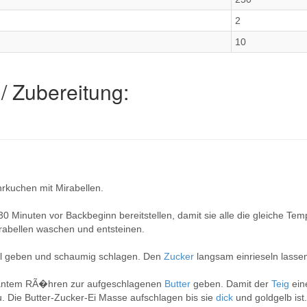
2
10
/ Zubereitung:
hrkuchen mit Mirabellen.
30 Minuten vor Backbeginn bereitstellen, damit sie alle die gleiche Te
irabellen waschen und entsteinen.
l geben und schaumig schlagen. Den
Zucker
langsam einrieseln lasse
tantem RÃ�hren zur aufgeschlagenen
Butter
geben. Damit der
Teig
ein
. Die Butter-Zucker-Ei Masse aufschlagen bis sie
dick
und goldgelb ist.