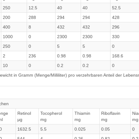
250
12.5
40
40
52.5
200
288
294
294
428
400
8
432
432
296
1000
0
2300
2300
330
250
0
5
5
0
2
236
0.98
0.98
168.6
10
0
0.2
0.2
0
wicht in Gramm (Menge/Milliliter) pro verzehrbaren Anteil der Lebensm
uchen
nge
Retinol
Tocopherol
Thiamin
Riboflavin
Nia
ml
µg
mg
mg
mg
mg
0
1632.5
5.5
0.025
0.05
0
0
544
4
0.26
0.82
0.2