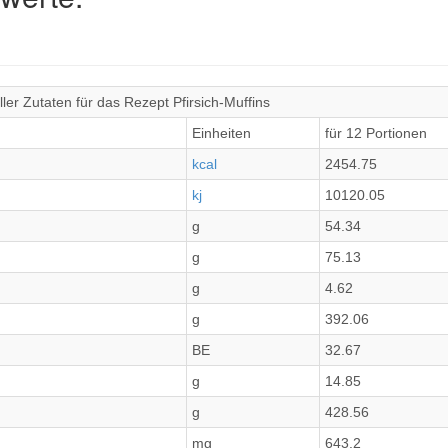
er Zutaten für das Rezept Pfirsich-Muffins
Einheiten
für 12 Portionen
kcal
2454.75
kj
10120.05
g
54.34
g
75.13
g
4.62
g
392.06
BE
32.67
g
14.85
g
428.56
mg
643.2