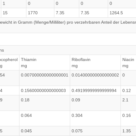
1
0
0
0
0
15
1770
7.35
7.35
1264.5
wicht in Gramm (Menge/Milliliter) pro verzehrbaren Anteil der Lebensm
ins
ocopherol
Thiamin
Riboflavin
Niacin
g
mg
mg
mg
.54
0.007000000000000001
0.014000000000000002
0
.4
0.15600000000000003
0.49199999999999994
0.12
.9
0.18
0.09
2.1
0.064
0.304
0.16
.5
0.045
0.075
1.35