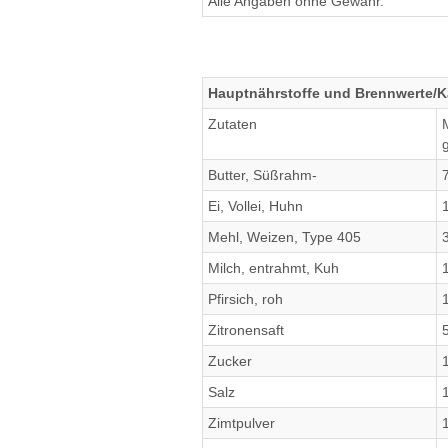
Alle Angaben ohne Gewähr.
Hauptnährstoffe und Brennwerte/Ka
Zutaten
Butter, Süßrahm-
Ei, Vollei, Huhn
Mehl, Weizen, Type 405
Milch, entrahmt, Kuh
Pfirsich, roh
Zitronensaft
Zucker
Salz
Zimtpulver