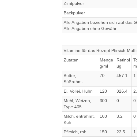
Zimtpulver
Backpulver
Alle Angaben beziehen sich auf das Ge
Alle Angaben ohne Gewähr.
Vitamine für das Rezept Pfirsich-Muff
Zutaten
Menge
Retinol
T
g/ml
µg
m
Butter,
70
457.1
1
Süßrahm-
Ei, Vollei, Huhn
120
326.4
2
Mehl, Weizen,
300
0
0
Type 405
Milch, entrahmt,
160
3.2
0
Kuh
Pfirsich, roh
150
22.5
1