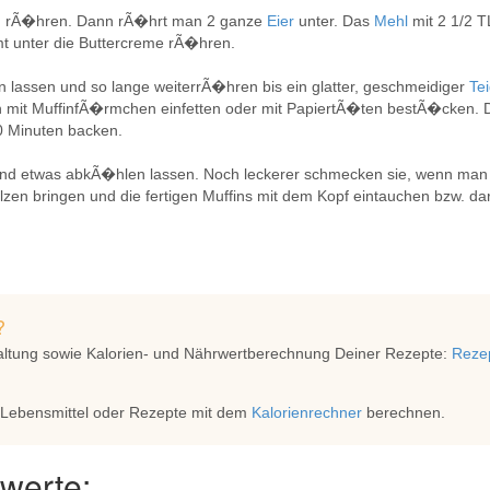
 rÃ�hren. Dann rÃ�hrt man 2 ganze
Eier
unter. Das
Mehl
mit 2 1/2 
mt unter die Buttercreme rÃ�hren.
 lassen und so lange weiterrÃ�hren bis ein glatter, geschmeidiger
Te
ch mit MuffinfÃ�rmchen einfetten oder mit PapiertÃ�ten bestÃ�cken. D
0 Minuten backen.
nd etwas abkÃ�hlen lassen. Noch leckerer schmecken sie, wenn man 
en bringen und die fertigen Muffins mit dem Kopf eintauchen bzw. da
?
altung sowie Kalorien- und Nährwertberechnung Deiner Rezepte:
Rezep
 Lebensmittel oder Rezepte mit dem
Kalorienrechner
berechnen.
werte: