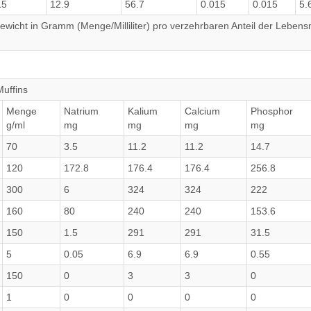
15
12.9
56.7
0.015
0.015
5.
wicht in Gramm (Menge/Milliliter) pro verzehrbaren Anteil der Lebensm
Muffins
Menge
Natrium
Kalium
Calcium
Phosphor
g/ml
mg
mg
mg
mg
70
3.5
11.2
11.2
14.7
120
172.8
176.4
176.4
256.8
300
6
324
324
222
160
80
240
240
153.6
150
1.5
291
291
31.5
5
0.05
6.9
6.9
0.55
150
0
3
3
0
1
0
0
0
0