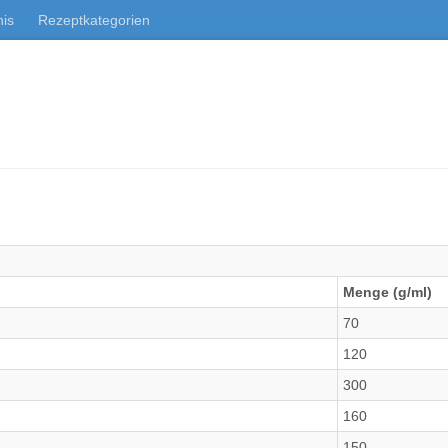
nis
Rezeptkategorien
Menge (g/ml)
70
120
300
160
150