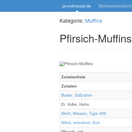
grundrezept.de
Stichwortverzeich
Kategorie:
Muffins
Pfirsich-Muffins
Zutatenliste
Zutaten
Butter, Süßrahm-
Ei, Vollei, Huhn
Mehl, Weizen, Type 405
Milch, entrahmt, Kuh
Pfirsich, roh