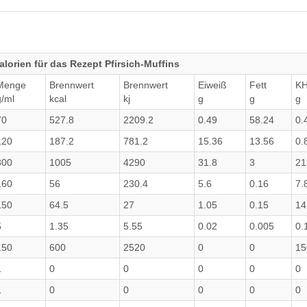
lorien für das Rezept Pfirsich-Muffins
Menge
Brennwert
Brennwert
Eiweiß
Fett
K
g/ml
kcal
kj
g
g
g
70
527.8
2209.2
0.49
58.24
0.
120
187.2
781.2
15.36
13.56
0.
300
1005
4290
31.8
3
21
160
56
230.4
5.6
0.16
7.
150
64.5
27
1.05
0.15
14
5
1.35
5.55
0.02
0.005
0.
150
600
2520
0
0
15
1
0
0
0
0
0
1
0
0
0
0
0