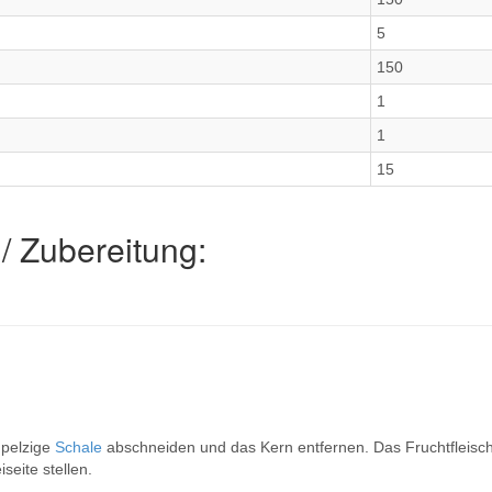
5
150
1
1
15
/ Zubereitung:
 pelzige
Schale
abschneiden und das Kern entfernen. Das Fruchtfleisc
seite stellen.