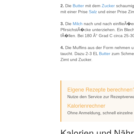
2.
Die
Butter
mit dem
Zucker
schaumig
mit einer Prise
Salz
und einer Prise Zi
3.
Die
Milch
nach und nach einflieÃ�en
PfirsichstÃ�cke unterziehen. Ein Ble
fÃ�llen. Bei 180 Â° Grad C circa 25-3
4.
Die Muffins aus der Form nehmen u
taucht. Dazu 2-3 EL
Butter
zum Schmelz
Zimt und Zucker.
Eigene Rezepte berechnen
Nutze den Service zur Rezeptverw
Kalorienrechner
Ohne Anmeldung, schnell einzelne
Kalorien und Nähr