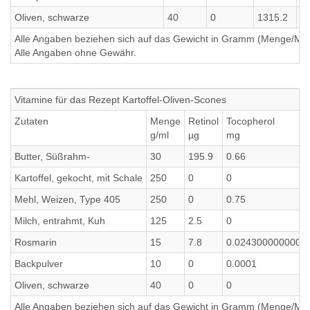
Oliven, schwarze
40
0
1315.2
1
Alle Angaben beziehen sich auf das Gewicht in Gramm (Menge/Millili
Alle Angaben ohne Gewähr.
Vitamine für das Rezept Kartoffel-Oliven-Scones
Zutaten
Menge
Retinol
Tocopherol
g/ml
µg
mg
Butter, Süßrahm-
30
195.9
0.66
Kartoffel, gekocht, mit Schale
250
0
0
Mehl, Weizen, Type 405
250
0
0.75
Milch, entrahmt, Kuh
125
2.5
0
Rosmarin
15
7.8
0.0243000000000
Backpulver
10
0
0.0001
Oliven, schwarze
40
0
0
Alle Angaben beziehen sich auf das Gewicht in Gramm (Menge/Millili