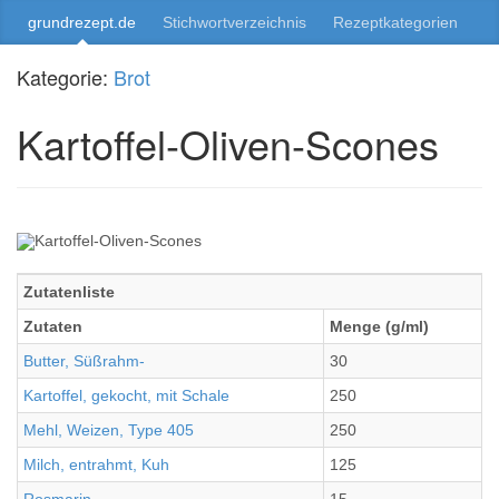
grundrezept.de
Stichwortverzeichnis
Rezeptkategorien
Kategorie:
Brot
Kartoffel-Oliven-Scones
Zutatenliste
Zutaten
Menge (g/ml)
Butter, Süßrahm-
30
Kartoffel, gekocht, mit Schale
250
Mehl, Weizen, Type 405
250
Milch, entrahmt, Kuh
125