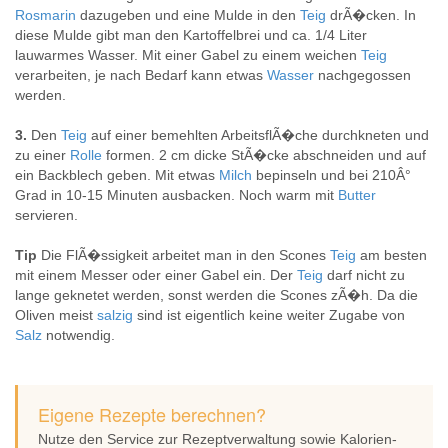
Rosmarin
dazugeben und eine Mulde in den
Teig
drÃ�cken. In
diese Mulde gibt man den Kartoffelbrei und ca. 1/4 Liter
lauwarmes Wasser. Mit einer Gabel zu einem weichen
Teig
verarbeiten, je nach Bedarf kann etwas
Wasser
nachgegossen
werden.
3.
Den
Teig
auf einer bemehlten ArbeitsflÃ�che durchkneten und
zu einer
Rolle
formen. 2 cm dicke StÃ�cke abschneiden und auf
ein Backblech geben. Mit etwas
Milch
bepinseln und bei 210Â°
Grad in 10-15 Minuten ausbacken. Noch warm mit
Butter
servieren.
Tip
Die FlÃ�ssigkeit arbeitet man in den Scones
Teig
am besten
mit einem Messer oder einer Gabel ein. Der
Teig
darf nicht zu
lange geknetet werden, sonst werden die Scones zÃ�h. Da die
Oliven meist
salzig
sind ist eigentlich keine weiter Zugabe von
Salz
notwendig.
Eigene Rezepte berechnen?
Nutze den Service zur Rezeptverwaltung sowie Kalorien-