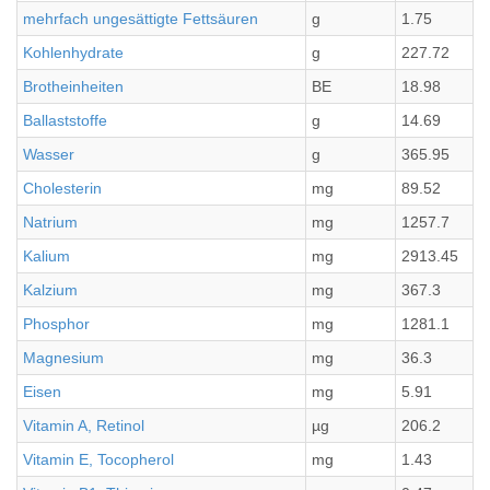
mehrfach ungesättigte Fettsäuren
g
1.75
Kohlenhydrate
g
227.72
Brotheinheiten
BE
18.98
Ballaststoffe
g
14.69
Wasser
g
365.95
Cholesterin
mg
89.52
Natrium
mg
1257.7
Kalium
mg
2913.45
Kalzium
mg
367.3
Phosphor
mg
1281.1
Magnesium
mg
36.3
Eisen
mg
5.91
Vitamin A, Retinol
µg
206.2
Vitamin E, Tocopherol
mg
1.43