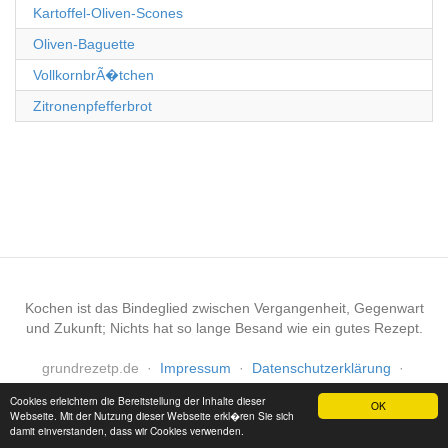
Kartoffel-Oliven-Scones
Oliven-Baguette
VollkornbrÃ�tchen
Zitronenpfefferbrot
Kochen ist das Bindeglied zwischen Vergangenheit, Gegenwart
und Zukunft; Nichts hat so lange Besand wie ein gutes Rezept.
grundrezetp.de
·
Impressum
·
Datenschutzerklärung
·
Haftungsausschluss
Cookies erleichtern die Bereitstellung der Inhalte dieser
OK
Webseite. Mit der Nutzung dieser Webseite erkl�ren Sie sich
damit einverstanden, dass wir Cookies verwenden.