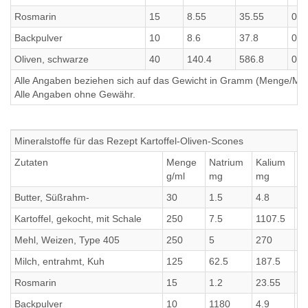
Rosmarin
15
8.55
35.55
0.1
Backpulver
10
8.6
37.8
0.0
Oliven, schwarze
40
140.4
586.8
0.8
Alle Angaben beziehen sich auf das Gewicht in Gramm (Menge/Millili
Alle Angaben ohne Gewähr.
Mineralstoffe für das Rezept Kartoffel-Oliven-Scones
Zutaten
Menge
Natrium
Kalium
C
g/ml
mg
mg
m
Butter, Süßrahm-
30
1.5
4.8
4.
Kartoffel, gekocht, mit Schale
250
7.5
1107.5
1
Mehl, Weizen, Type 405
250
5
270
2
Milch, entrahmt, Kuh
125
62.5
187.5
1
Rosmarin
15
1.2
23.55
2
Backpulver
10
1180
4.9
4.