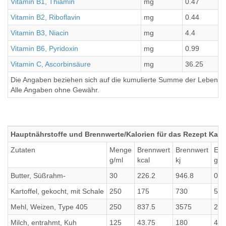
Vitamin B1, Thiamin
mg
0.47
Vitamin B2, Riboflavin
mg
0.44
Vitamin B3, Niacin
mg
4.4
Vitamin B6, Pyridoxin
mg
0.99
Vitamin C, Ascorbinsäure
mg
36.25
Die Angaben beziehen sich auf die kumulierte Summe der Lebensmi
Alle Angaben ohne Gewähr.
Hauptnährstoffe und Brennwerte/Kalorien für das Rezept Kart
Zutaten
Menge
Brennwert
Brennwert
Eiw
g/ml
kcal
kj
g
Butter, Süßrahm-
30
226.2
946.8
0.2
Kartoffel, gekocht, mit Schale
250
175
730
5
Mehl, Weizen, Type 405
250
837.5
3575
26.
Milch, entrahmt, Kuh
125
43.75
180
4.3