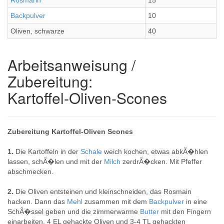
Rosmarin
15
Backpulver
10
Oliven, schwarze
40
Arbeitsanweisung /
Zubereitung:
Kartoffel-Oliven-Scones
Zubereitung Kartoffel-Oliven Scones
1.
Die Kartoffeln in der
Schale
weich kochen, etwas abkÃ�hlen
lassen, schÃ�len und mit der
Milch
zerdrÃ�cken. Mit Pfeffer
abschmecken.
2.
Die Oliven entsteinen und kleinschneiden, das Rosmain
hacken. Dann das
Mehl
zusammen mit dem
Backpulver
in eine
SchÃ�ssel geben und die zimmerwarme
Butter
mit den Fingern
einarbeiten. 4 EL gehackte Oliven und 3-4 TL gehackten