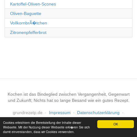
Kartoffel-Oliven-Scones
Oliven-Baguette
VollkornbrÃ�tchen
Zitronenpfefferbrot
Kochen ist das Bindeglied zwischen Vergangenheit, Gegenwart
und Zukunft; Nichts hat so lange Besand wie ein gutes Rezept.
grundrezetp.de
·
Impressum
·
Datenschutzerklärung
·
Haftungsausschluss
Cookies erleichtern die Bereitstellung der Inhalte dieser
OK
Webseite. Mit der Nutzung dieser Webseite erkl�ren Sie sich
damit einverstanden, dass wir Cookies verwenden.