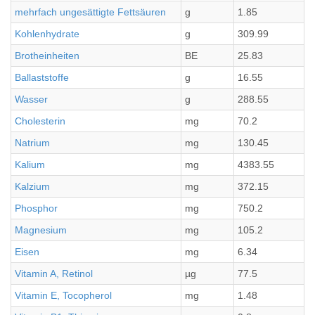
mehrfach ungesättigte Fettsäuren
g
1.85
Kohlenhydrate
g
309.99
Brotheinheiten
BE
25.83
Ballaststoffe
g
16.55
Wasser
g
288.55
Cholesterin
mg
70.2
Natrium
mg
130.45
Kalium
mg
4383.55
Kalzium
mg
372.15
Phosphor
mg
750.2
Magnesium
mg
105.2
Eisen
mg
6.34
Vitamin A, Retinol
µg
77.5
Vitamin E, Tocopherol
mg
1.48