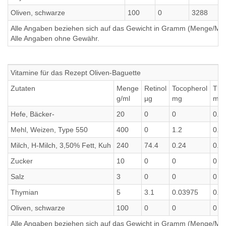
Oliven, schwarze
100
0
3288
3
Alle Angaben beziehen sich auf das Gewicht in Gramm (Menge/Millili
Alle Angaben ohne Gewähr.
Vitamine für das Rezept Oliven-Baguette
Zutaten
Menge
Retinol
Tocopherol
Thi
g/ml
µg
mg
mg
Hefe, Bäcker-
20
0
0
0.2
Mehl, Weizen, Type 550
400
0
1.2
0.4
Milch, H-Milch, 3,50% Fett, Kuh
240
74.4
0.24
0.0
Zucker
10
0
0
0
Salz
3
0
0
0
Thymian
5
3.1
0.03975
0.0
Oliven, schwarze
100
0
0
0
Alle Angaben beziehen sich auf das Gewicht in Gramm (Menge/Millili