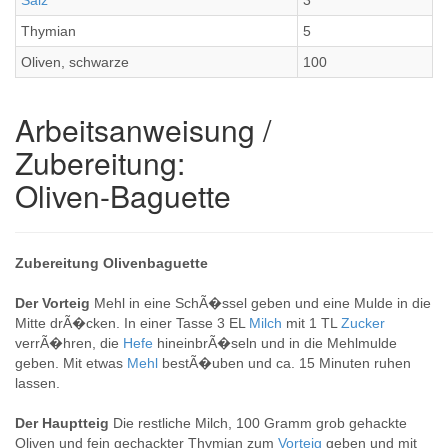
Salz
3
Thymian
5
Oliven, schwarze
100
Arbeitsanweisung /
Zubereitung:
Oliven-Baguette
Zubereitung Olivenbaguette
Der Vorteig
Mehl in eine SchÃ�ssel geben und eine Mulde in die
Mitte drÃ�cken. In einer Tasse 3 EL
Milch
mit 1 TL
Zucker
verrÃ�hren, die
Hefe
hineinbrÃ�seln und in die Mehlmulde
geben. Mit etwas
Mehl
bestÃ�uben und ca. 15 Minuten ruhen
lassen.
Der Hauptteig
Die restliche Milch, 100 Gramm grob gehackte
Oliven und fein gechackter Thymian zum
Vorteig
geben und mit