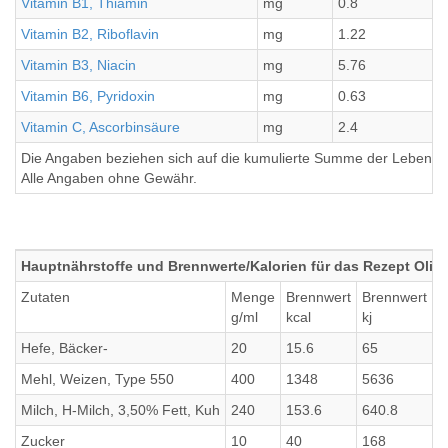
Vitamin B1, Thiamin
mg
0.8
Vitamin B2, Riboflavin
mg
1.22
Vitamin B3, Niacin
mg
5.76
Vitamin B6, Pyridoxin
mg
0.63
Vitamin C, Ascorbinsäure
mg
2.4
Die Angaben beziehen sich auf die kumulierte Summe der Lebensmi
Alle Angaben ohne Gewähr.
Hauptnährstoffe und Brennwerte/Kalorien für das Rezept Oliv
Zutaten
Menge
Brennwert
Brennwert
E
g/ml
kcal
kj
g
Hefe, Bäcker-
20
15.6
65
3
Mehl, Weizen, Type 550
400
1348
5636
4
Milch, H-Milch, 3,50% Fett, Kuh
240
153.6
640.8
7
Zucker
10
40
168
0