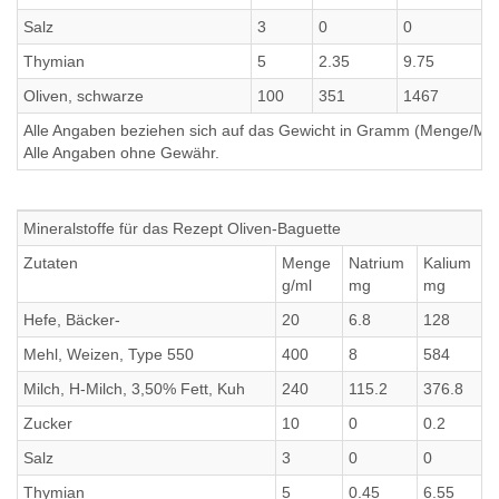
Salz
3
0
0
0
Thymian
5
2.35
9.75
0
Oliven, schwarze
100
351
1467
2
Alle Angaben beziehen sich auf das Gewicht in Gramm (Menge/Millili
Alle Angaben ohne Gewähr.
Mineralstoffe für das Rezept Oliven-Baguette
Zutaten
Menge
Natrium
Kalium
C
g/ml
mg
mg
Hefe, Bäcker-
20
6.8
128
1
Mehl, Weizen, Type 550
400
8
584
5
Milch, H-Milch, 3,50% Fett, Kuh
240
115.2
376.8
3
Zucker
10
0
0.2
0
Salz
3
0
0
0
Thymian
5
0.45
6.55
6