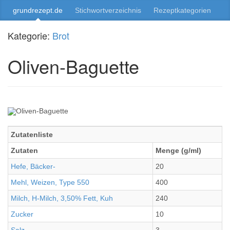
grundrezept.de
Stichwortverzeichnis
Rezeptkategorien
Kategorie:
Brot
Oliven-Baguette
Zutatenliste
Zutaten
Menge (g/ml)
Hefe, Bäcker-
20
Mehl, Weizen, Type 550
400
Milch, H-Milch, 3,50% Fett, Kuh
240
Zucker
10