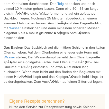
dem Knethaken durchkneten. Den
Teig
abdecken und noch
einmal 10 Minuten gehen lassen. Dann eine 50 - 55 cm lange,
gleichmÃ�Ã�ig dicke Walze formen und auf ein gefettetes
Backblech legen. Nochmals 25 Minuten abgedeckt an einem
warmen Platz gehen lassen. AnschlieÃ�end den Baguettrohling
mit
Wasser
einstreichen und dann mit einem scharfen Messer
diagonal 5 bis 6 mal in gleichmÃ�Ã�igen AbstÃ�nden
einschneiden.
Das Backen
Das Backblech auf die mittlere Schiene in den kalten
Ofen schieben. Auf dem Ofenboden eine feuerfeste Form mit
Wasser
stellen; Der Wasserdampf verleiht dem Olivenbaguette
spÃ�ter eine goldgelbe Farbe. Den Ofen auf 200Â° (bzw. bei
Umluft auf 180Â° ) einstellen und etwa 40 Minuten lang
ausbacken. Wenn man leicht auf den Boden des Baguettes mit
einem HolzlÃ�ffel klopft und das KlopfgerÃ�usch hohl klingt, ist
es durchgebacken. Zum AuskÃ�hlen auf einen Gitterrost legen.
Eigene Rezepte berechnen?
Nutze den Service zur Rezeptverwaltung sowie Kalorien-