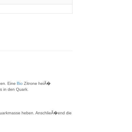
en. Eine
Bio
Zitrone heiÃ�
s in den Quark.
 Quarkmasse heben. AnschlieÃ�end die