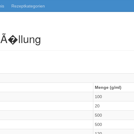
nis
Rezeptkategorien
FÃ�llung
Menge (g/ml)
100
20
500
500
120