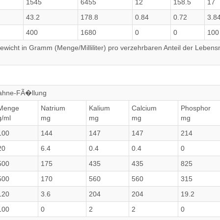
1545
6455
12
158.5
17
43.2
178.8
0.84
0.72
3.8
400
1680
0
0
100
wicht in Gramm (Menge/Milliliter) pro verzehrbaren Anteil der Lebensm
Sahne-FÃ�llung
Menge
Natrium
Kalium
Calcium
Phosphor
g/ml
mg
mg
mg
mg
100
144
147
147
214
20
6.4
0.4
0.4
0
500
175
435
435
825
500
170
560
560
315
120
3.6
204
204
19.2
100
0
2
2
0