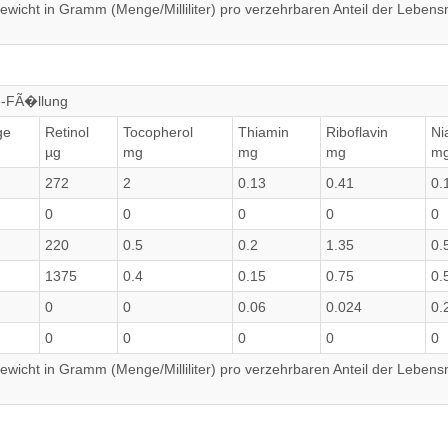
wicht in Gramm (Menge/Milliliter) pro verzehrbaren Anteil der Lebensm
e-FÃ�llung
ge
Retinol
Tocopherol
Thiamin
Riboflavin
Ni
µg
mg
mg
mg
m
272
2
0.13
0.41
0.
0
0
0
0
0
220
0.5
0.2
1.35
0.
1375
0.4
0.15
0.75
0.
0
0
0.06
0.024
0.
0
0
0
0
0
wicht in Gramm (Menge/Milliliter) pro verzehrbaren Anteil der Lebensm