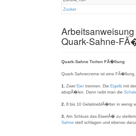
Zucker
Arbeitsanweisung 
Quark-Sahne-FÃ�
Quark-Sahne Torten FÃ�llung
Quark-Sahnecreme ist eine FÃ�llung, 
1.
Zwei
Eier
trennen. Die
Eigelb
mit d
abspÃ�len. Dann reibt man die
Schal
2.
8 bis 10 GelatineblÃ�tter in weni
3.
Am Schluss das EiweiÃ� zu steifem
Sahne
steif schlagen und ebenso darunt