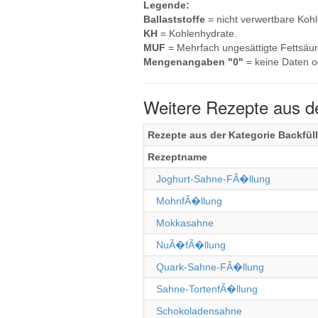
Legende:
Ballaststoffe
= nicht verwertbare Koh
KH
= Kohlenhydrate.
MUF
= Mehrfach ungesättigte Fettsäur
Mengenangaben "0"
= keine Daten o
Weitere Rezepte aus de
Rezepte aus der Kategorie Backfü
Rezeptname
Joghurt-Sahne-FÃ�llung
MohnfÃ�llung
Mokkasahne
NuÃ�fÃ�llung
Quark-Sahne-FÃ�llung
Sahne-TortenfÃ�llung
Schokoladensahne