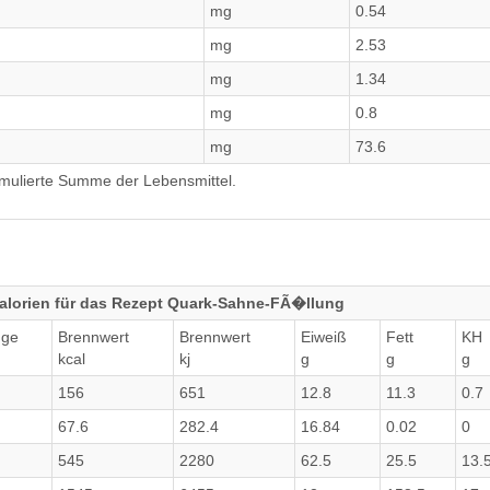
mg
0.54
mg
2.53
mg
1.34
mg
0.8
mg
73.6
umulierte Summe der Lebensmittel.
alorien für das Rezept Quark-Sahne-FÃ�llung
ge
Brennwert
Brennwert
Eiweiß
Fett
KH
kcal
kj
g
g
g
156
651
12.8
11.3
0.7
67.6
282.4
16.84
0.02
0
545
2280
62.5
25.5
13.