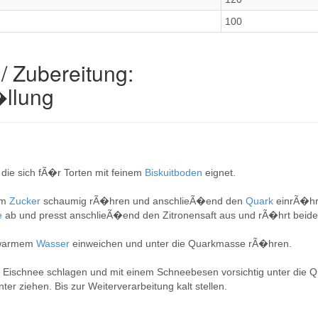
100
/ Zubereitung:
llung
die sich fÃ�r Torten mit feinem
Biskuitboden
eignet.
em
Zucker
schaumig rÃ�hren und anschlieÃ�end den
Quark
einrÃ�hr
e
ab und presst anschlieÃ�end den Zitronensaft aus und rÃ�hrt beide
g warmem
Wasser
einweichen und unter die Quarkmasse rÃ�hren.
 Eischnee schlagen und mit einem Schneebesen vorsichtig unter die
er ziehen. Bis zur Weiterverarbeitung kalt stellen.