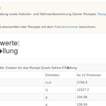
?
altung sowie Kalorien- und Nährwertberechnung Deiner Rezepte:
Rezep
 Lebensmittel oder Rezepte mit dem
Kalorienrechner
berechnen.
werte:
llung
ller Zutaten für das Rezept Quark-Sahne-FÃ�llung
Einheiten
für 12 Portionen
kcal
2756.8
kj
11527.2
g
104.98
g
196.04