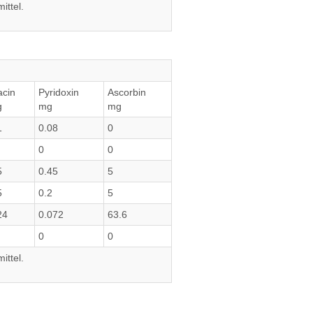
ittel.
acin
Pyridoxin
Ascorbin
g
mg
mg
1
0.08
0
0
0
5
0.45
5
5
0.2
5
24
0.072
63.6
0
0
ittel.